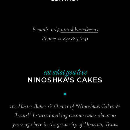
E-mail:
nd@
ninoshkascakes.us
Phone:
+1 832.803.6141
eat what you love
NINOSHKA'S CAKES
the Master Baker & Owner of “Ninoshkas Cakes &
Treats!” I started making custom cakes about 10
years ago here in the great city of Houston, Texas.