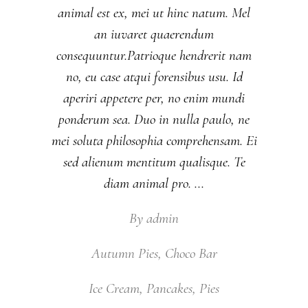
animal est ex, mei ut hinc natum. Mel
an iuvaret quaerendum
consequuntur.Patrioque hendrerit nam
no, eu case atqui forensibus usu. Id
aperiri appetere per, no enim mundi
ponderum sea. Duo in nulla paulo, ne
mei soluta philosophia comprehensam. Ei
sed alienum mentitum qualisque. Te
diam animal pro.
By
admin
Autumn Pies
,
Choco Bar
Ice Cream
,
Pancakes
,
Pies