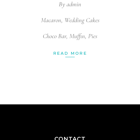
By
admin
Macaron
,
Wedding Cakes
Choco Bar
,
Muffin
,
Pies
READ MORE
CONTACT