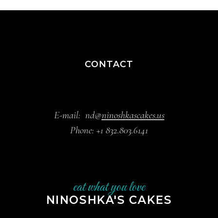
CONTACT
E-mail:
nd@
ninoshkascakes.us
Phone:
+1 832.803.6141
eat what you love
NINOSHKA'S CAKES