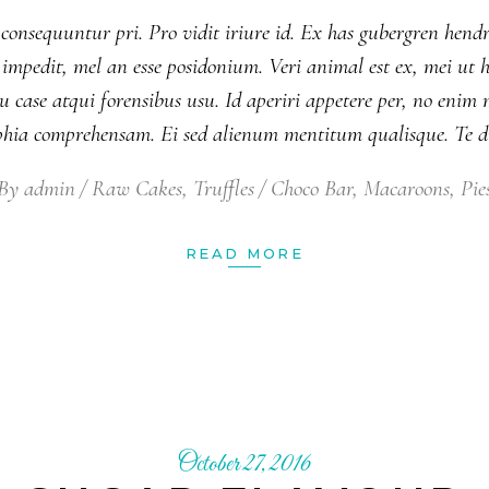
 consequuntur pri. Pro vidit iriure id. Ex has gubergren hendr
nsul impedit, mel an esse posidonium. Veri animal est ex, mei 
 case atqui forensibus usu. Id aperiri appetere per, no eni
ophia comprehensam. Ei sed alienum mentitum qualisque. Te 
By
admin
Raw Cakes
,
Truffles
Choco Bar
,
Macaroons
,
Pie
READ MORE
October 27, 2016