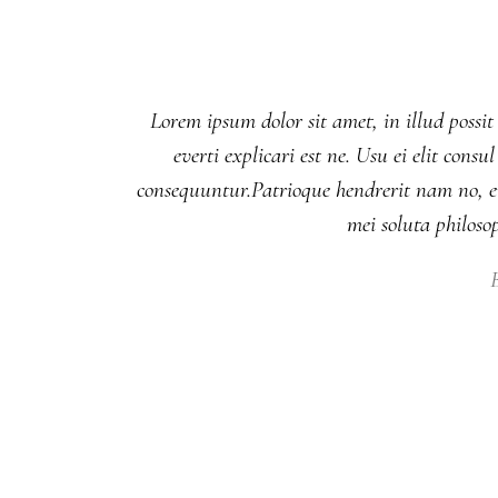
Lorem ipsum dolor sit amet, in illud possit
everti explicari est ne. Usu ei elit co
consequuntur.Patrioque hendrerit nam no, eu
mei soluta philos