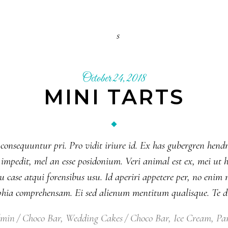
October 24, 2018
MINI TARTS
 consequuntur pri. Pro vidit iriure id. Ex has gubergren hendr
nsul impedit, mel an esse posidonium. Veri animal est ex, mei 
 case atqui forensibus usu. Id aperiri appetere per, no eni
ophia comprehensam. Ei sed alienum mentitum qualisque. Te 
dmin
Choco Bar
,
Wedding Cakes
Choco Bar
,
Ice Cream
,
Pa