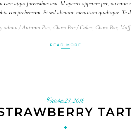
 case atqui forensibus usu. Id aperiri appetere per, no eni
ophia comprehensam. Ei sed alienum mentitum qualisque. Te 
y
admin
Autumn Pies
,
Choco Bar
Cakes
,
Choco Bar
,
Muff
READ MORE
October 23, 2018
STRAWBERRY TAR