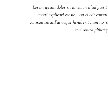
Lorem ipsum dolor sit amet, in illud possit
everti explicari est ne. Usu ei elit co
consequuntur.Patrioque hendrerit nam no, eu
mei soluta philos