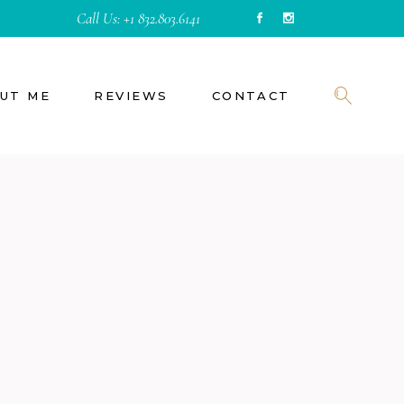
Call Us:
+1 832.803.6141
UT ME
REVIEWS
CONTACT