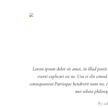
Lorem ipsum dolor sit amet, in illud possit
everti explicari est ne. Usu ei elit co
consequuntur.Patrioque hendrerit nam no, eu
mei soluta philos
By
a