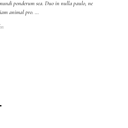
m mundi ponderum sea. Duo in nulla paulo, ne
diam animal pro.
in
T