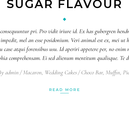
SUGAR FLAVOUR
 consequuntur pri. Pro vidit iriure id. Ex has gubergren hendr
nsul impedit, mel an esse posidonium. Veri animal est ex, mei 
 case atqui forensibus usu. Id aperiri appetere per, no eni
ophia comprehensam. Ei sed alienum mentitum qualisque. Te 
By
admin
Macaron
,
Wedding Cakes
Choco Bar
,
Muffin
,
Pi
READ MORE