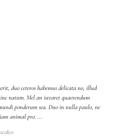
erit, duo ceteros habemus delicata no, illud
ut hinc natum. Mel an iuvaret quaerendum
m mundi ponderum sea. Duo in nulla paulo, ne
diam animal pro.
ncakes