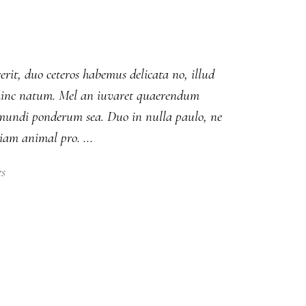
erit, duo ceteros habemus delicata no, illud
ut hinc natum. Mel an iuvaret quaerendum
m mundi ponderum sea. Duo in nulla paulo, ne
diam animal pro.
es