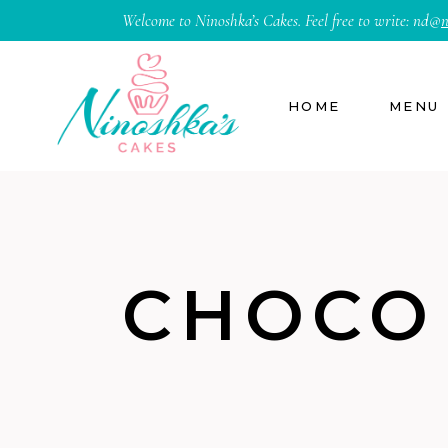
Welcome to Ninoshka’s Cakes. Feel free to write:
nd@
n
HOME
MENU
CHOCO