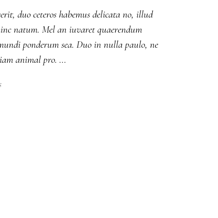
erit, duo ceteros habemus delicata no, illud
ut hinc natum. Mel an iuvaret quaerendum
m mundi ponderum sea. Duo in nulla paulo, ne
diam animal pro.
s